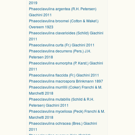
2019
Phaeoclavulina argentea (R.H. Petersen)
Giachini 2011
Phaeoclavulina broomei (Cotton & Wakef.)
Overeem 1923
Phaeoclavulina clavarioides (Schild) Giachini
2011
Phaeoclavulina curta (Fr.) Giachini 2011
Phaeoclavulina decurrens (Pers.) J.H.
Petersen 2018
Phaeoclavulina eumorpha (P. Karst.) Giachini
2011
Phaeoclavulina flaccida (Fr.) Giachini 2011
Phaeoclavulina macrospora Brinkmann 1897
Phaeoclavulina murrillii (Coker) Franchi & M.
Marchetti 2018
Phaeoclavulina mutabilis (Schild & R.H.
Petersen) Giachini 2011
Phaeoclavulina myceliosa (Peck) Franchi & M.
Marchetti 2018
Phaeoclavulina ochracea (Bres.) Giachini
2011