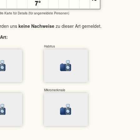
 die Karte für Details (für angemeldete Personen)
urden uns
keine Nachweise
zu dieser Art gemeldet.
Art:
Habitus
Mikromerkmale