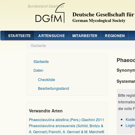
Bundesland Saarland
STARTSEITE
ARTENSUCHE
MITARBEITER
REGIONEN
Startseite
Phaeoc
Startseite
Synonym
Daten
Checkliste
Systemat
Bearbeitungsstand
Bitte regi
Informatio
die volle 
Verwandte Arten
Koste
Phaeoclavulina abietina (Pers.) Giachini 2011
Login
Phaeoclavulina arcosuensis (Schild, Brotzu &
A. Gennari) Franchi, A. Gennari & M. Marchetti