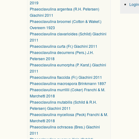
2019
Login
Phaeoclavulina argentea (R.H. Petersen)
Giachini 2011
Phaeoclavulina broomei (Cotton & Wakef.)
Overeem 1923
Phaeoclavulina clavarioides (Schild) Giachini
2011
Phaeoclavulina curta (Fr.) Giachini 2011
Phaeoclavulina decurrens (Pers.) J.H.
Petersen 2018
Phaeoclavulina eumorpha (P. Karst.) Giachini
2011
Phaeoclavulina flaccida (Fr.) Giachini 2011
Phaeoclavulina macrospora Brinkmann 1897
Phaeoclavulina murrillii (Coker) Franchi & M.
Marchetti 2018
Phaeoclavulina mutabilis (Schild & R.H.
Petersen) Giachini 2011
Phaeoclavulina myceliosa (Peck) Franchi & M.
Marchetti 2018
Phaeoclavulina ochracea (Bres.) Giachini
2011