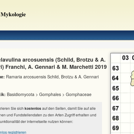
lavulina arcosuensis (Schild, Brotzu & A.
) Franchi, A. Gennari & M. Marchetti 2019
e:
Ramaria arcosuensis Schild, Brotzu & A. Gennari
ik:
Basidiomycota > Gomphales > Gomphaceae
strieren Sie sich
kostenlos
auf den Seiten, damit Sie auf alle
nen und Fundstellendaten zu den Arten Zugriff erhalten und
Funktionalität der internetseite nutzen können:
nlos registrieren