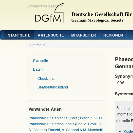
Bundesland Saarland
STARTSEITE
ARTENSUCHE
MITARBEITER
REGIONEN
Startseite
Phaeoc
Startseite
Gennari
Daten
Synonym
Checkliste
1998
Bearbeitungsstand
Systemat
Bitte regi
Verwandte Arten
Informatio
Phaeoclavulina abietina (Pers.) Giachini 2011
die volle 
Phaeoclavulina arcosuensis (Schild, Brotzu &
A. Gennari) Franchi, A. Gennari & M. Marchetti
Koste