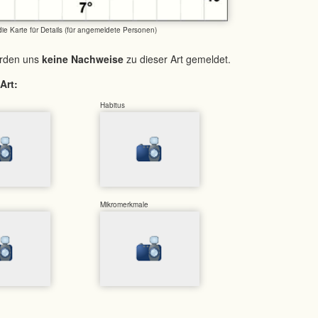
 die Karte für Details (für angemeldete Personen)
urden uns
keine Nachweise
zu dieser Art gemeldet.
Art:
Habitus
Mikromerkmale