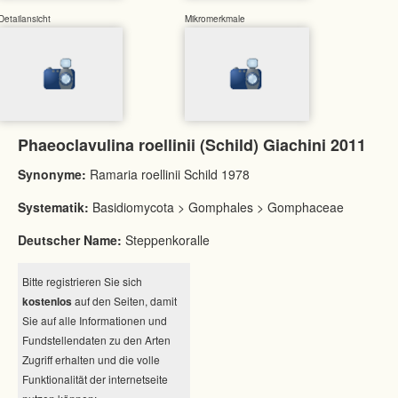
Detailansicht
Mikromerkmale
Phaeoclavulina roellinii (Schild) Giachini 2011
Synonyme:
Ramaria roellinii Schild 1978
Systematik:
Basidiomycota > Gomphales > Gomphaceae
Deutscher Name:
Steppenkoralle
Bitte registrieren Sie sich
kostenlos
auf den Seiten, damit
Sie auf alle Informationen und
Fundstellendaten zu den Arten
Zugriff erhalten und die volle
Funktionalität der internetseite