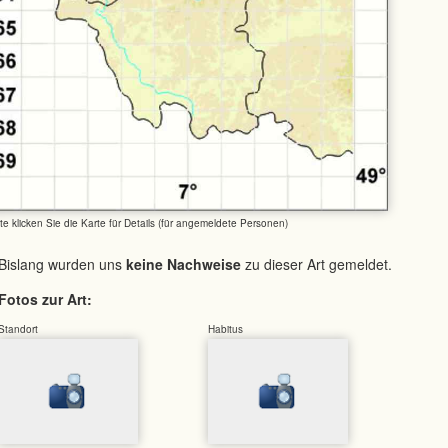
tte klicken Sie die Karte für Details (für angemeldete Personen)
Bislang wurden uns
keine Nachweise
zu dieser Art gemeldet.
Fotos zur Art:
Standort
Habitus