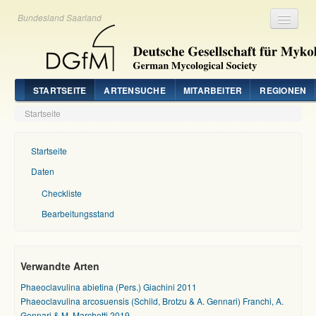
Bundesland Saarland
Registrieren
Login
STARTSEITE
ARTENSUCHE
MITARBEITER
REGIONEN
Startseite
Startseite
Daten
Checkliste
Bearbeitungsstand
Verwandte Arten
Phaeoclavulina abietina (Pers.) Giachini 2011
Phaeoclavulina arcosuensis (Schild, Brotzu & A. Gennari) Franchi, A.
Gennari & M. Marchetti 2019