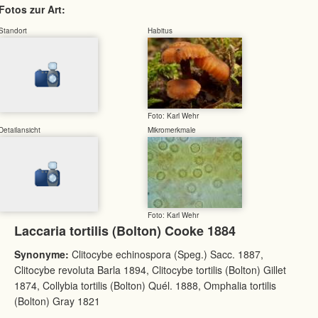
Fotos zur Art:
Standort
Habitus
Foto: Karl Wehr
Detailansicht
Mikromerkmale
Foto: Karl Wehr
Laccaria tortilis (Bolton) Cooke 1884
Synonyme:
Clitocybe echinospora (Speg.) Sacc. 1887,
Clitocybe revoluta Barla 1894, Clitocybe tortilis (Bolton) Gillet
1874, Collybia tortilis (Bolton) Quél. 1888, Omphalia tortilis
(Bolton) Gray 1821