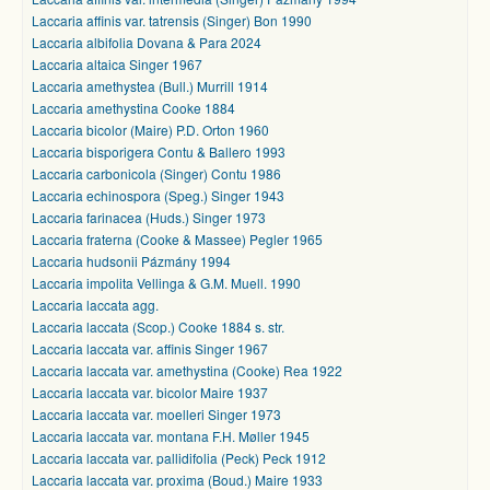
Laccaria affinis var. tatrensis (Singer) Bon 1990
Laccaria albifolia Dovana & Para 2024
Laccaria altaica Singer 1967
Laccaria amethystea (Bull.) Murrill 1914
Laccaria amethystina Cooke 1884
Laccaria bicolor (Maire) P.D. Orton 1960
Laccaria bisporigera Contu & Ballero 1993
Laccaria carbonicola (Singer) Contu 1986
Laccaria echinospora (Speg.) Singer 1943
Laccaria farinacea (Huds.) Singer 1973
Laccaria fraterna (Cooke & Massee) Pegler 1965
Laccaria hudsonii Pázmány 1994
Laccaria impolita Vellinga & G.M. Muell. 1990
Laccaria laccata agg.
Laccaria laccata (Scop.) Cooke 1884 s. str.
Laccaria laccata var. affinis Singer 1967
Laccaria laccata var. amethystina (Cooke) Rea 1922
Laccaria laccata var. bicolor Maire 1937
Laccaria laccata var. moelleri Singer 1973
Laccaria laccata var. montana F.H. Møller 1945
Laccaria laccata var. pallidifolia (Peck) Peck 1912
Laccaria laccata var. proxima (Boud.) Maire 1933