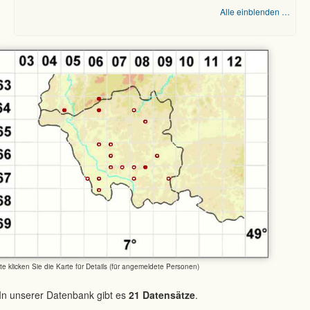
Alle einblenden …
tte klicken Sie die Karte für Details (für angemeldete Personen)
In unserer Datenbank gibt es
21 Datensätze
.