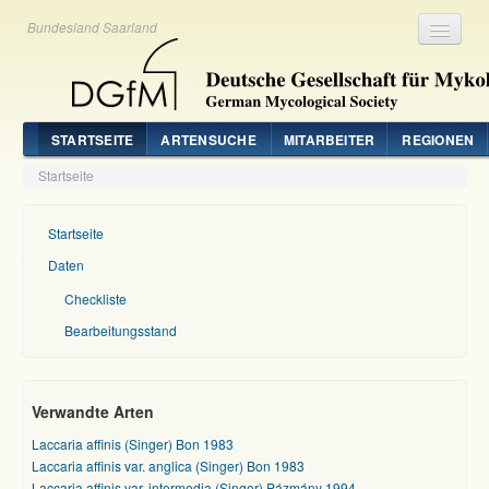
Bundesland Saarland
Registrieren
Login
STARTSEITE
ARTENSUCHE
MITARBEITER
REGIONEN
Startseite
Startseite
Daten
Checkliste
Bearbeitungsstand
Verwandte Arten
Laccaria affinis (Singer) Bon 1983
Laccaria affinis var. anglica (Singer) Bon 1983
Laccaria affinis var. intermedia (Singer) Pázmány 1994