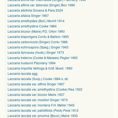
Laccaria affinis var. tatrensis (Singer) Bon 1990
Laccaria albifolia Dovana & Para 2024
Laccaria altaica Singer 1967
Laccaria amethystea (Bull.) Murrill 1914
Laccaria amethystina Cooke 1884
Laccaria bicolor (Maire) P.D. Orton 1960
Laccaria bisporigera Contu & Ballero 1993
Laccaria carbonicola (Singer) Contu 1986
Laccaria echinospora (Speg.) Singer 1943
Laccaria farinacea (Huds.) Singer 1973
Laccaria fraterna (Cooke & Massee) Pegler 1965
Laccaria hudsonii Pázmány 1994
Laccaria impolita Vellinga & G.M. Muell. 1990
Laccaria laccata agg.
Laccaria laccata (Scop.) Cooke 1884 s. str.
Laccaria laccata var. affinis Singer 1967
Laccaria laccata var. amethystina (Cooke) Rea 1922
Laccaria laccata var. bicolor Maire 1937
Laccaria laccata var. moelleri Singer 1973
Laccaria laccata var. montana F.H. Møller 1945
Laccaria laccata var. pallidifolia (Peck) Peck 1912
Laccaria laccata var. proxima (Boud.) Maire 1933