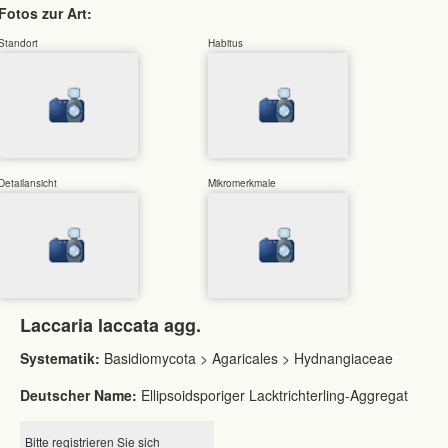
Fotos zur Art:
Standort
Habitus
Detailansicht
Mikromerkmale
Laccaria laccata agg.
Systematik:
Basidiomycota > Agaricales > Hydnangiaceae
Deutscher Name:
Ellipsoidsporiger Lacktrichterling-Aggregat
Bitte registrieren Sie sich