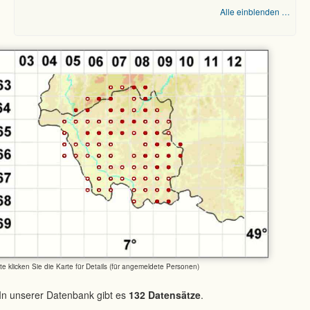
Alle einblenden …
tte klicken Sie die Karte für Details (für angemeldete Personen)
In unserer Datenbank gibt es
132 Datensätze
.