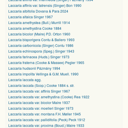
Laccaria affinis var. tatrensis (Singer) Bon 1990
Laccaria albifolia Dovana & Para 2024
Laccaria altaica Singer 1967
Laccaria amethystea (Bull.) Murrill 1914
Laccaria amethystina Cooke 1884
Laccaria bicolor (Maire) P.D. Orton 1960
Laccaria bisporigera Contu & Ballero 1993
Laccaria carbonicola (Singer) Contu 1986
Laccaria echinospora (Speg.) Singer 1943
Laccaria farinacea (Huds.) Singer 1973
Laccaria fraterna (Cooke & Massee) Pegler 1965
Laccaria hudsonii Pázmány 1994
Laccaria impolita Vellinga & G.M. Muell. 1990
Laccaria laccata agg.
Laccaria laccata (Scop.) Cooke 1884 s. str.
Laccaria laccata var. affinis Singer 1967
Laccaria laccata var. amethystina (Cooke) Rea 1922
Laccaria laccata var. bicolor Maire 1937
Laccaria laccata var. moelleri Singer 1973
Laccaria laccata var. montana F.H. Møller 1945
Laccaria laccata var. pallidifolia (Peck) Peck 1912
Laccaria laccata var. proxima (Boud.) Maire 1933