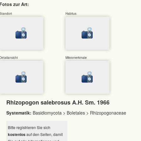
Fotos zur Art:
Standort
Habitus
Detailansicht
Mikromerkmale
Rhizopogon salebrosus A.H. Sm. 1966
Systematik:
Basidiomycota > Boletales > Rhizopogonaceae
Bitte registrieren Sie sich
kostenlos
auf den Seiten, damit