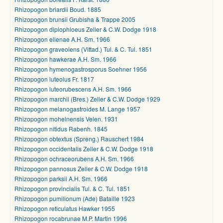
Rhizopogon briardii Boud. 1885
Rhizopogon brunsii Grubisha & Trappe 2005
Rhizopogon diplophloeus Zeller & C.W. Dodge 1918
Rhizopogon ellenae A.H. Sm. 1966
Rhizopogon graveolens (Vittad.) Tul. & C. Tul. 1851
Rhizopogon hawkerae A.H. Sm. 1966
Rhizopogon hymenogastrosporus Soehner 1956
Rhizopogon luteolus Fr. 1817
Rhizopogon luteorubescens A.H. Sm. 1966
Rhizopogon marchii (Bres.) Zeller & C.W. Dodge 1929
Rhizopogon melanogastroides M. Lange 1957
Rhizopogon mohelnensis Velen. 1931
Rhizopogon nitidus Rabenh. 1845
Rhizopogon obtextus (Spreng.) Rauschert 1984
Rhizopogon occidentalis Zeller & C.W. Dodge 1918
Rhizopogon ochraceorubens A.H. Sm. 1966
Rhizopogon pannosus Zeller & C.W. Dodge 1918
Rhizopogon parksii A.H. Sm. 1966
Rhizopogon provincialis Tul. & C. Tul. 1851
Rhizopogon pumilionum (Ade) Bataille 1923
Rhizopogon reticulatus Hawker 1955
Rhizopogon rocabrunae M.P. Martin 1996