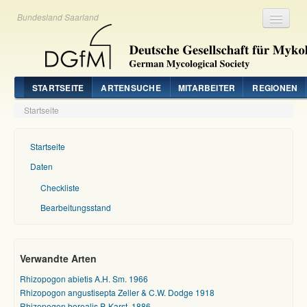
Bundesland Saarland
Registrieren
Login
STARTSEITE
ARTENSUCHE
MITARBEITER
REGIONEN
Startseite
Startseite
Daten
Checkliste
Bearbeitungsstand
Verwandte Arten
Rhizopogon abietis A.H. Sm. 1966
Rhizopogon angustisepta Zeller & C.W. Dodge 1918
Rhizopogon borealis P. Karst. 1886