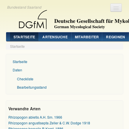
Bundesland Saarland
Registrieren
Login
STARTSEITE
ARTENSUCHE
MITARBEITER
REGIONEN
Startseite
Startseite
Daten
Checkliste
Bearbeitungsstand
Verwandte Arten
Rhizopogon abietis A.H. Sm. 1966
Rhizopogon angustisepta Zeller & C.W. Dodge 1918
Rhizopogon borealis P. Karst. 1886