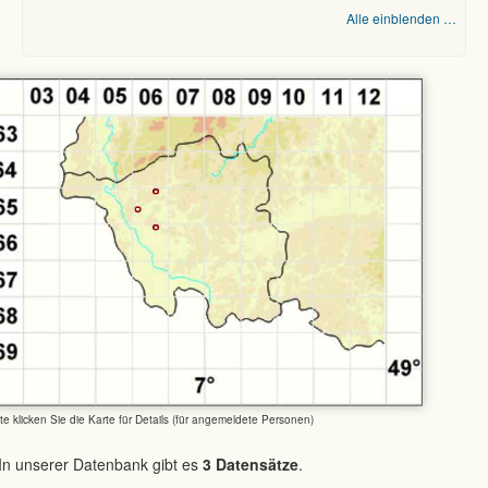
Alle einblenden …
tte klicken Sie die Karte für Details (für angemeldete Personen)
In unserer Datenbank gibt es
3 Datensätze
.