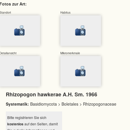
Fotos zur Art:
Standort
Habitus
Detailansicht
Mikromerkmale
Rhizopogon hawkerae A.H. Sm. 1966
Systematik:
Basidiomycota > Boletales > Rhizopogonaceae
Bitte registrieren Sie sich
kostenlos
auf den Seiten, damit