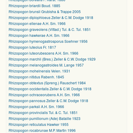
Rhizopogon briardii Boud. 1885
Rhizopogon brunsii Grubisha & Trappe 2005
Rhizopogon diplophloeus Zeller & C.W. Dodge 1918
Rhizopogon ellenae A.H. Sm. 1966
Rhizopogon graveolens (Vittad.) Tul. & C. Tul. 1851
Rhizopogon hawkerae A.H. Sm. 1966
Rhizopogon hymenogastrosporus Soehner 1956
Rhizopogon luteolus Fr. 1817
Rhizopogon luteorubescens A.H. Sm. 1966
Rhizopogon marchii (Bres.) Zeller & C.W. Dodge 1929
Rhizopogon melanogastroides M. Lange 1957
Rhizopogon mohelnensis Velen. 1931
Rhizopogon nitidus Rabenh. 1845
Rhizopogon obtextus (Spreng.) Rauschert 1984
Rhizopogon occidentalis Zeller & C.W. Dodge 1918
Rhizopogon ochraceorubens A.H. Sm. 1966
Rhizopogon pannosus Zeller & C.W. Dodge 1918
Rhizopogon parksii A.H. Sm. 1966
Rhizopogon provincialis Tul. & C. Tul. 1851
Rhizopogon pumilionum (Ade) Bataille 1923
Rhizopogon reticulatus Hawker 1955
Rhizopogon rocabrunae M.P. Martin 1996