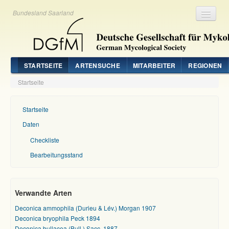
Bundesland Saarland
Registrieren
Login
STARTSEITE
ARTENSUCHE
MITARBEITER
REGIONEN
Startseite
Startseite
Daten
Checkliste
Bearbeitungsstand
Verwandte Arten
Deconica ammophila (Durieu & Lév.) Morgan 1907
Deconica bryophila Peck 1894
Deconica bullacea (Bull.) Sacc. 1887