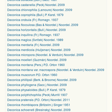
Deconica castanella (Peck) Noordel. 2009
Deconica chionophila (Lamoure) Noordel. 2009
Deconica coprophila (Bull.) P. Karst. 1879
Deconica crobula (Fr.) Romagn. 1937
Deconica flocculosa (Bas & Noordel.) Noordel. 2009
Deconica horizontalis (Bull.) Noordel. 2009
Deconica inquilina (Fr.) Romagn. 1937
Deconica magica (Svrček) Noordel. 1989
Deconica merdaria (Fr.) Noordel. 2009
Deconica merdicola (Huijsman) Noordel. 2009
Deconica micropora (Noordel. & Verduin) Noordel. 2009
Deconica moelleri (Guzmán) Noordel. 2009
Deconica montana (Pers.) P.D. Orton 1960
Deconica montana var. macrospora (Noordel. & Verduin) Noordel. 2009
Deconica muscorum P.D. Orton 1960
Deconica phillipsii (Berk. & Broome) Noordel. 2009
Deconica phyllogena (Sacc.) Noordel. 2009
Deconica physaloides (Bull.) P. Karst. 1879
Deconica polytrichophila (Peck) Murrill 1907
Deconica pratensis (P.D. Orton) Noordel. 2011
Deconica rhombispora (Britzelm.) Singer 1951
Deconica schoeneti (Bresinsky) Noordel. 2009