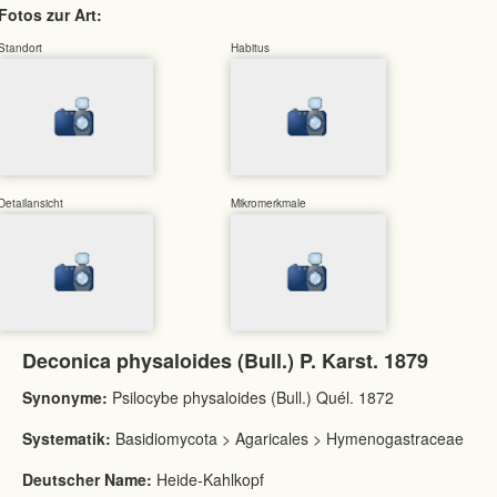
Fotos zur Art:
Standort
Habitus
Detailansicht
Mikromerkmale
Deconica physaloides (Bull.) P. Karst. 1879
Synonyme:
Psilocybe physaloides (Bull.) Quél. 1872
Systematik:
Basidiomycota > Agaricales > Hymenogastraceae
Deutscher Name:
Heide-Kahlkopf