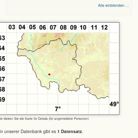
Alle einblenden …
tte klicken Sie die Karte für Details (für angemeldete Personen)
In unserer Datenbank gibt es
1 Datensatz
.