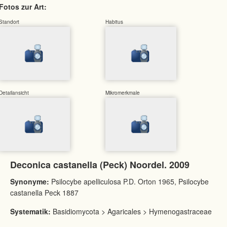
Fotos zur Art:
Standort
Habitus
Detailansicht
Mikromerkmale
Deconica castanella (Peck) Noordel. 2009
Synonyme:
Psilocybe apelliculosa P.D. Orton 1965, Psilocybe
castanella Peck 1887
Systematik:
Basidiomycota > Agaricales > Hymenogastraceae