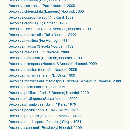
Deconica castanella (Peck) Noordel. 2009
Deconica chionophila (Lamoure) Noordel. 2009
Deconica coprophila (Bull.) P. Karst. 1879
Deconica crobula (Fr.) Romagn. 1937
Deconica flocculosa (Bas & Noordel.) Noordel. 2009
Deconica horizontalis (Bull.) Noordel. 2009
Deconica inquilina (Fr.) Romagn. 1937
Deconica magica (Svrček) Noordel. 1989
Deconica merdaria (Fr.) Noordel. 2009
Deconica merdicola (Huijsman) Noordel. 2009
Deconica micropora (Noordel. & Verduin) Noordel. 2009
Deconica moelleri (Guzmán) Noordel. 2009
Deconica montana (Pers.) P.D. Orton 1960
Deconica montana var. macrospora (Noordel. & Verduin) Noordel. 2009
Deconica muscorum P.D. Orton 1960
Deconica phillipsii (Berk. & Broome) Noordel. 2009
Deconica phyllogena (Sacc.) Noordel. 2009
Deconica physaloides (Bull.) P. Karst. 1879
Deconica polytrichophila (Peck) Murrill 1907
Deconica pratensis (P.D. Orton) Noordel. 2011
Deconica rhombispora (Britzelm.) Singer 1951
Deconica schoeneti (Bresinsky) Noordel. 2009