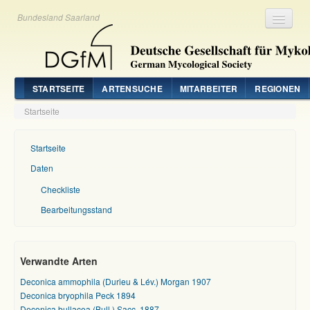
Bundesland Saarland
Registrieren
Login
STARTSEITE
ARTENSUCHE
MITARBEITER
REGIONEN
Startseite
Startseite
Daten
Checkliste
Bearbeitungsstand
Verwandte Arten
Deconica ammophila (Durieu & Lév.) Morgan 1907
Deconica bryophila Peck 1894
Deconica bullacea (Bull.) Sacc. 1887