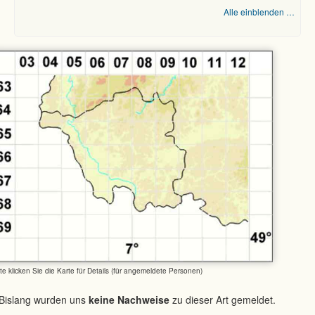
Alle einblenden …
tte klicken Sie die Karte für Details (für angemeldete Personen)
Bislang wurden uns
keine Nachweise
zu dieser Art gemeldet.