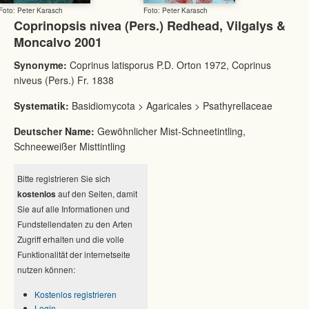
Foto: Peter Karasch
Foto: Peter Karasch
Coprinopsis nivea (Pers.) Redhead, Vilgalys &
Moncalvo 2001
Synonyme:
Coprinus latisporus P.D. Orton 1972, Coprinus
niveus (Pers.) Fr. 1838
Systematik:
Basidiomycota > Agaricales > Psathyrellaceae
Deutscher Name:
Gewöhnlicher Mist-Schneetintling,
Schneeweißer Misttintling
Bitte registrieren Sie sich
kostenlos
auf den Seiten, damit
Sie auf alle Informationen und
Fundstellendaten zu den Arten
Zugriff erhalten und die volle
Funktionalität der internetseite
nutzen können:
Kostenlos registrieren
Login