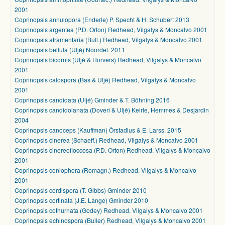
2001
Coprinopsis annulopora (Enderle) P. Specht & H. Schubert 2013
Coprinopsis argentea (P.D. Orton) Redhead, Vilgalys & Moncalvo 2001
Coprinopsis atramentaria (Bull.) Redhead, Vilgalys & Moncalvo 2001
Coprinopsis bellula (Uljé) Noordel. 2011
Coprinopsis bicornis (Uljé & Horvers) Redhead, Vilgalys & Moncalvo
2001
Coprinopsis calospora (Bas & Uljé) Redhead, Vilgalys & Moncalvo
2001
Coprinopsis candidata (Uljé) Gminder & T. Böhning 2016
Coprinopsis candidolanata (Doveri & Uljé) Keirle, Hemmes & Desjardin
2004
Coprinopsis canoceps (Kauffman) Örstadius & E. Larss. 2015
Coprinopsis cinerea (Schaeff.) Redhead, Vilgalys & Moncalvo 2001
Coprinopsis cinereofloccosa (P.D. Orton) Redhead, Vilgalys & Moncalvo
2001
Coprinopsis coniophora (Romagn.) Redhead, Vilgalys & Moncalvo
2001
Coprinopsis cordispora (T. Gibbs) Gminder 2010
Coprinopsis cortinata (J.E. Lange) Gminder 2010
Coprinopsis cothurnata (Godey) Redhead, Vilgalys & Moncalvo 2001
Coprinopsis echinospora (Buller) Redhead, Vilgalys & Moncalvo 2001