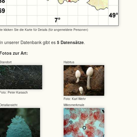
tte klicken Sie die Karte für Details (für angemeldete Personen)
In unserer Datenbank gibt es
5 Datensätze
.
Fotos zur Art:
Standort
Habitus
Foto: Peter Karasch
Foto: Karl Wehr
Detailansicht
Mikromerkmale