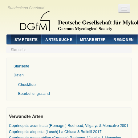
Bundesland Saarland
Registrieren
Login
STARTSEITE
ARTENSUCHE
MITARBEITER
REGIONEN
Startseite
Startseite
Daten
Checkliste
Bearbeitungsstand
Verwandte Arten
Coprinopsis acuminata (Romagn.) Redhead, Vilgalys & Moncalvo 2001
Coprinopsis alopecia (Lasch) La Chiusa & Boffelli 2017
Coprinopsis ammophilae (Courtec.) Redhead, Vilgalys & Moncalvo