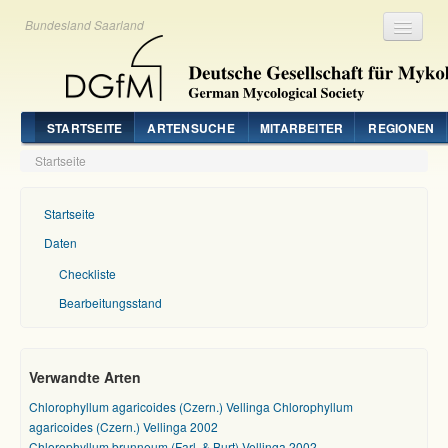
Bundesland Saarland
Registrieren
Login
STARTSEITE
ARTENSUCHE
MITARBEITER
REGIONEN
Startseite
Startseite
Daten
Checkliste
Bearbeitungsstand
Verwandte Arten
Chlorophyllum agaricoides (Czern.) Vellinga Chlorophyllum
agaricoides (Czern.) Vellinga 2002
Chlorophyllum brunneum (Farl. & Burt) Vellinga 2002