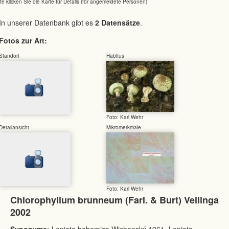
tte klicken Sie die Karte für Details (für angemeldete Personen)
In unserer Datenbank gibt es
2 Datensätze
.
Fotos zur Art:
Standort
Habitus
Foto: Karl Wehr
Detailansicht
Mikromerkmale
Foto: Karl Wehr
Chlorophyllum brunneum (Farl. & Burt) Vellinga
2002