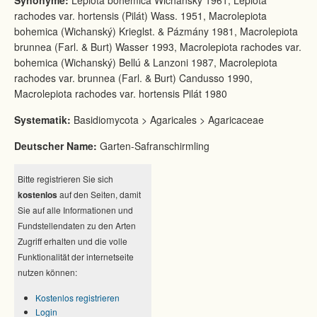
Synonyme:
Lepiota bohemica Wichanský 1961, Lepiota
rachodes var. hortensis (Pilát) Wass. 1951, Macrolepiota
bohemica (Wichanský) Krieglst. & Pázmány 1981, Macrolepiota
brunnea (Farl. & Burt) Wasser 1993, Macrolepiota rachodes var.
bohemica (Wichanský) Bellú & Lanzoni 1987, Macrolepiota
rachodes var. brunnea (Farl. & Burt) Candusso 1990,
Macrolepiota rachodes var. hortensis Pilát 1980
Systematik:
Basidiomycota > Agaricales > Agaricaceae
Deutscher Name:
Garten-Safranschirmling
Bitte registrieren Sie sich
kostenlos
auf den Seiten, damit
Sie auf alle Informationen und
Fundstellendaten zu den Arten
Zugriff erhalten und die volle
Funktionalität der internetseite
nutzen können:
Kostenlos registrieren
Login