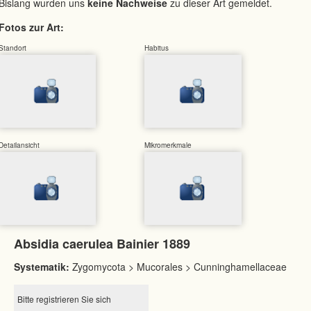
Bislang wurden uns
keine Nachweise
zu dieser Art gemeldet.
Fotos zur Art:
Standort
Habitus
Detailansicht
Mikromerkmale
Absidia caerulea Bainier 1889
Systematik:
Zygomycota > Mucorales > Cunninghamellaceae
Bitte registrieren Sie sich