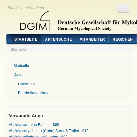
Bundesland Saarland
Registrieren
Login
STARTSEITE
ARTENSUCHE
MITARBEITER
REGIONEN
Startseite
Startseite
Daten
Checkliste
Bearbeitungsstand
Verwandte Arten
Absidia caerulea Bainier 1889
Absidia corymbifera (Cohn) Sacc. & Trotter 1912
Absidia cylindrospora Hagem 1908