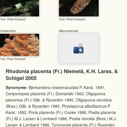
Foto: Peter Karasch
Foto: Peter Karasch
Detailansicht
Mikromerkmale
Foto: Peter Karasch
Rhodonia placenta (Fr.) Niemelä, K.H. Larss. &
Schigel 2005
Synonyme:
Bjerkandera roseomaculata P. Karst. 1891,
Ceriporiopsis placenta (Fr.) Domański 1963, Oligoporus
placentus (Fr.) Gilb. & Ryvarden 1985, Oligoporus rancidus
(Bres.) Gilb. & Ryvarden 1985, Physisporus albolilacinus P.
Karst. 1892, Poria placenta (Fr.) Cooke 1886, Postia placenta
(Fr.) M.J. Larsen & Lombard 1986, Postia rancida (Bres.) M.J.
Larsen & Lombard 1986, Tyromyces placenta (Fr.) Ryvarden