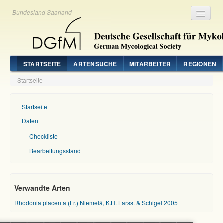
Bundesland Saarland
Registrieren
Login
STARTSEITE
ARTENSUCHE
MITARBEITER
REGIONEN
Startseite
Startseite
Daten
Checkliste
Bearbeitungsstand
Verwandte Arten
Rhodonia placenta (Fr.) Niemelä, K.H. Larss. & Schigel 2005