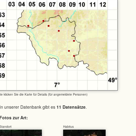
tte klicken Sie die Karte für Details (für angemeldete Personen)
In unserer Datenbank gibt es
11 Datensätze
.
Fotos zur Art:
Standort
Habitus