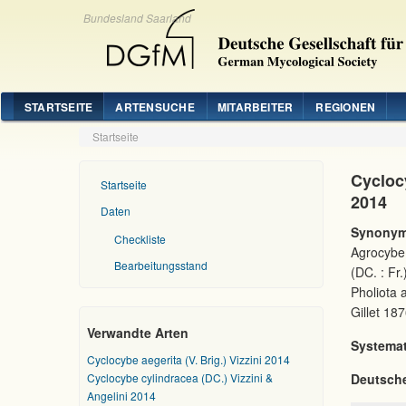
Bundesland Saarland
STARTSEITE
ARTENSUCHE
MITARBEITER
REGIONEN
Startseite
Cyclocy
Startseite
2014
Daten
Synonym
Checkliste
Agrocybe 
Bearbeitungsstand
(DC. : Fr
Pholiota 
Gillet 187
Verwandte Arten
Systemat
Cyclocybe aegerita (V. Brig.) Vizzini 2014
Cyclocybe cylindracea (DC.) Vizzini &
Deutsch
Angelini 2014