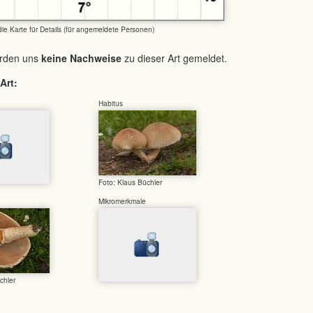
 die Karte für Details (für angemeldete Personen)
urden uns
keine Nachweise
zu dieser Art gemeldet.
Art:
Habitus
Foto: Klaus Büchler
Mikromerkmale
chler