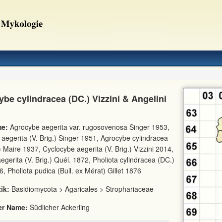
be cylindracea (DC.) Vizzini & Angelini
e:
Agrocybe aegerita var. rugosovenosa Singer 1953,
aegerita (V. Brig.) Singer 1951, Agrocybe cylindracea
.) Maire 1937, Cyclocybe aegerita (V. Brig.) Vizzini 2014,
aegerita (V. Brig.) Quél. 1872, Pholiota cylindracea (DC.)
6, Pholiota pudica (Bull. ex Mérat) Gillet 1876
ik:
Basidiomycota > Agaricales > Strophariaceae
er Name:
Südlicher Ackerling