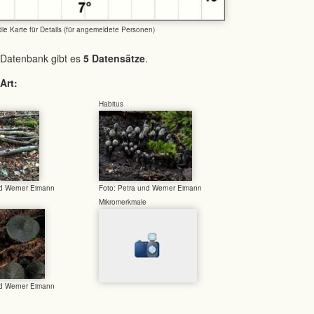
 die Karte für Details (für angemeldete Personen)
 Datenbank gibt es
5 Datensätze
.
Art:
Habitus
nd Werner Eimann
Foto: Petra und Werner Eimann
Mikromerkmale
nd Werner Eimann