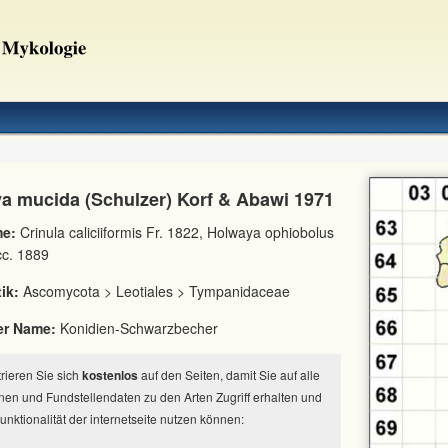
a mucida (Schulzer) Korf & Abawi 1971
e:
Crinula caliciiformis Fr. 1822, Holwaya ophiobolus
acc. 1889
ik:
Ascomycota > Leotiales > Tympanidaceae
er Name:
Konidien-Schwarzbecher
strieren Sie sich
kostenlos
auf den Seiten, damit Sie auf alle
nen und Fundstellendaten zu den Arten Zugriff erhalten und
Funktionalität der internetseite nutzen können: