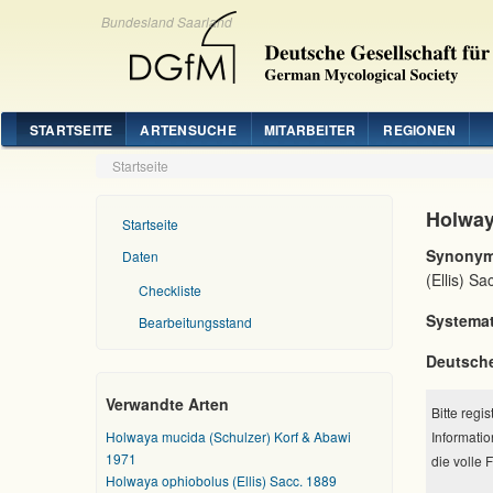
Bundesland Saarland
STARTSEITE
ARTENSUCHE
MITARBEITER
REGIONEN
Startseite
Holway
Startseite
Synonym
Daten
(Ellis) S
Checkliste
Systemat
Bearbeitungsstand
Deutsch
Verwandte Arten
Bitte regi
Holwaya mucida (Schulzer) Korf & Abawi
Informatio
1971
die volle 
Holwaya ophiobolus (Ellis) Sacc. 1889