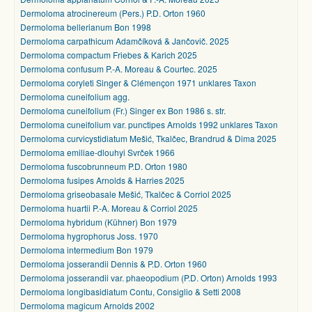
Dermoloma atrocinereum (Pers.) P.D. Orton 1960
Dermoloma bellerianum Bon 1998
Dermoloma carpathicum Adamčíková & Jančovič. 2025
Dermoloma compactum Friebes & Karich 2025
Dermoloma confusum P.-A. Moreau & Courtec. 2025
Dermoloma coryleti Singer & Clémençon 1971 unklares Taxon
Dermoloma cuneifolium agg.
Dermoloma cuneifolium (Fr.) Singer ex Bon 1986 s. str.
Dermoloma cuneifolium var. punctipes Arnolds 1992 unklares Taxon
Dermoloma curvicystidiatum Mešić, Tkalčec, Brandrud & Dima 2025
Dermoloma emiliae-dlouhyi Svrček 1966
Dermoloma fuscobrunneum P.D. Orton 1980
Dermoloma fusipes Arnolds & Harries 2025
Dermoloma griseobasale Mešić, Tkalčec & Corriol 2025
Dermoloma huartii P.-A. Moreau & Corriol 2025
Dermoloma hybridum (Kühner) Bon 1979
Dermoloma hygrophorus Joss. 1970
Dermoloma intermedium Bon 1979
Dermoloma josserandii Dennis & P.D. Orton 1960
Dermoloma josserandii var. phaeopodium (P.D. Orton) Arnolds 1993
Dermoloma longibasidiatum Contu, Consiglio & Setti 2008
Dermoloma magicum Arnolds 2002