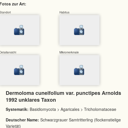
Fotos zur Art:
Standort
Habitus
Detailansicht
Mikromerkmale
Dermoloma cuneifolium var. punctipes Arnolds
1992 unklares Taxon
Systematik:
Basidiomycota > Agaricales > Tricholomataceae
Deutscher Name:
Schwarzgrauer Samtritterling (flockenstielige
Varietät)