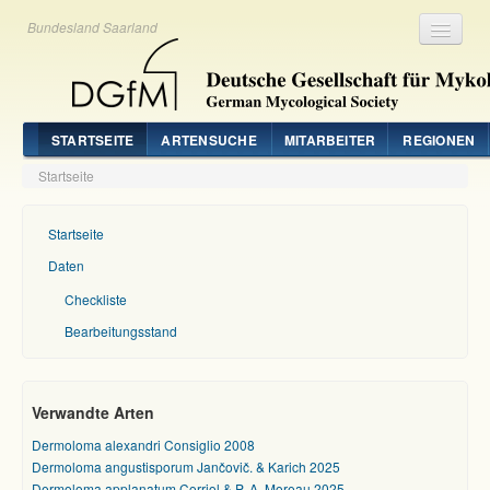
Bundesland Saarland
Registrieren
Login
STARTSEITE
ARTENSUCHE
MITARBEITER
REGIONEN
Startseite
Startseite
Daten
Checkliste
Bearbeitungsstand
Verwandte Arten
Dermoloma alexandri Consiglio 2008
Dermoloma angustisporum Jančovič. & Karich 2025
Dermoloma applanatum Corriol & P.-A. Moreau 2025