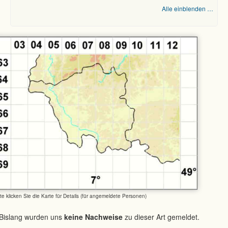
Alle einblenden …
tte klicken Sie die Karte für Details (für angemeldete Personen)
Bislang wurden uns
keine Nachweise
zu dieser Art gemeldet.